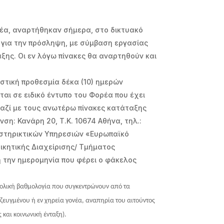
ρέα, αναρτήθηκαν σήμερα, στο δικτυακό
ς για την πρόσληψη, με σύμβαση εργασίας
άξης. Οι εν λόγω πίνακες θα αναρτηθούν και
στική προθεσμία δέκα (10) ημερών
ται σε ειδικό έντυπο του Φορέα που έχει
μαζί με τους ανωτέρω πίνακες κατάταξης
η: Κανάρη 20, Τ.Κ. 10674 Αθήνα, τηλ.:
οστηρικτικών Υπηρεσιών «Ευρωπαϊκό
οικητικής Διαχείρισης/ Τμήματος
 την ημερομηνία που φέρει ο φάκελος
υνολική βαθμολογία που συγκεντρώνουν από τα
ζευγμένου ή εν χηρεία γονέα, αναπηρία του αιτούντος
και κοινωνική ένταξη).