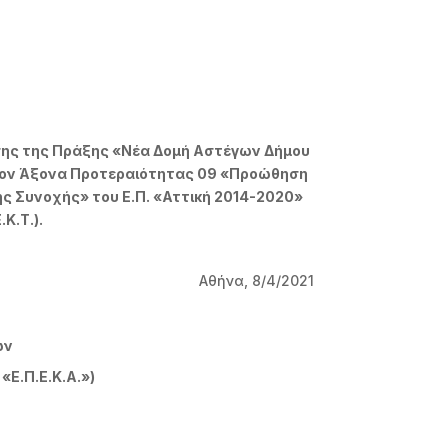
σης της Πράξης «Νέα Δομή Αστέγων Δήμου
στον Άξονα Προτεραιότητας 09 «Προώθηση
ς Συνοχής» του Ε.Π. «Αττική 2014-2020»
Κ.Τ.).
Αθήνα, 8/4/2021
ών
Ε.Π.Ε.Κ.Α.»)