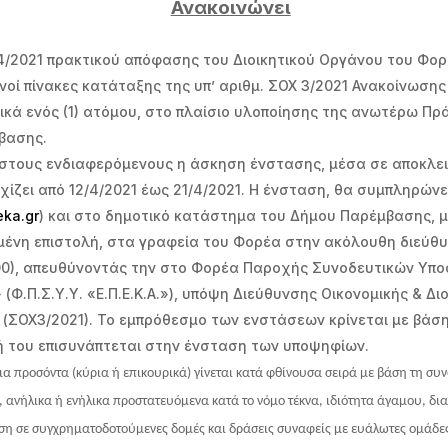
Ανακοινώνει
8/4/2021 πρακτικού απόφασης του Διοικητικού Οργάνου του Φο
ινοί πίνακες κατάταξης της υπ’ αριθμ. ΣΟΧ 3/2021 Ανακοίνωση
ικά ενός (1) ατόμου, στο πλαίσιο υλοποίησης της ανωτέρω Πρ
βασης.
 στους ενδιαφερόμενους η άσκηση ένστασης, μέσα σε αποκλει
χίζει από 12/4/2021 έως 21/4/2021. Η ένσταση, θα συμπληρώνε
eka
.
gr
) και στο δημοτικό κατάστημα του Δήμου Παρέμβασης, 
μένη επιστολή, στα γραφεία του Φορέα στην ακόλουθη διεύθυνσ
4:00), απευθύνοντάς την στο Φορέα Παροχής Συνοδευτικών Υπ
(Φ.Π.Σ.Υ.Υ. «Ε.Π.Ε.Κ.Α.»), υπόψη Διεύθυνσης Οικονομικής & Δι
 (ΣΟΧ3/2021). Το εμπρόθεσμο των ενστάσεων κρίνεται με βάση
ή του επισυνάπτεται στην ένσταση των υποψηφίων.
α προσόντα (κύρια ή επικουρικά) γίνεται κατά φθίνουσα σειρά με βάση τη σ
 ανήλικα ή ενήλικα προστατευόμενα κατά το νόμο τέκνα, ιδιότητα άγαμου, δια
η σε συγχρηματοδοτούμενες δομές και δράσεις συναφείς με ευάλωτες ομάδες 