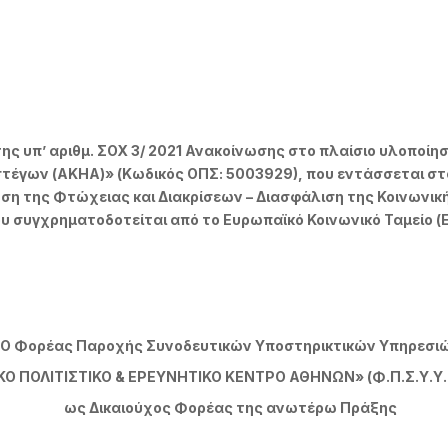
 υπ’ αριθμ. ΣΟΧ 3/ 2021 Ανακοίνωσης στο πλαίσιο υλοποίη
τέγων (ΑΚΗΑ)» (Κωδικός ΟΠΣ: 5003929), που εντάσσεται 
ση της Φτώχειας και Διακρίσεων – Διασφάλιση της Κοινωνική
ου συγχρηματοδοτείται από το Ευρωπαϊκό Κοινωνικό Ταμείο (Ε.
Ο Φορέας Παροχής Συνοδευτικών Υποστηρικτικών Υπηρεσι
Ο ΠΟΛΙΤΙΣΤΙΚΟ & ΕΡΕΥΝΗΤΙΚΟ ΚΕΝΤΡΟ ΑΘΗΝΩΝ» (Φ.Π.Σ.Υ.Υ. «
ως Δικαιούχος Φορέας της ανωτέρω Πράξης