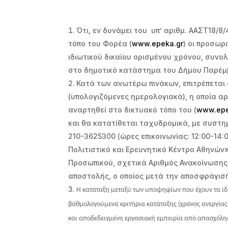
Ότι, εν δυνάμει του υπ’ αριθμ. ΑΑΣΤ18/
τόπο του Φορέα (
www
.
epeka
.
gr
) οι προσωρ
ιδιωτικού δικαίου ορισμένου χρόνου, συνολ
στο δημοτικό κατάστημα του Δήμου Παρέμ
Κατά των ανωτέρω πινάκων, επιτρέπεται
(υπολογιζόμενες ημερολογιακά), η οποία αρ
αναρτηθεί στο δικτυακό τόπο του (
www
.
ep
και θα κατατίθεται ταχυδρομικά, με συστη
210-3625300 (ώρες επικοινωνίας: 12:00-1
Πολιτιστικό και Ερευνητικό Κέντρο Αθηνών» 
Προσωπικού, σχετικά Αριθμός Ανακοίνωσης
αποστολής, ο οποίος μετά την αποσφράγισ
Η κατάταξη μεταξύ των υποψηφίων που έχουν τα ίδι
βαθμολογούμενα κριτήρια κατάταξης (χρόνος ανεργίας,
και αποδεδειγμένη εργασιακή εμπειρία από απασχόλησ