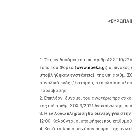
«ΕΥΡΩΠΑΪΚ
Ότι, εν δυνάμει του υπ. αριθμ ΑΣΣΤ19/2
τόπο του Φορέα (
www
.
epeka
.
gr
) οι πίνακ
υποβλήθηκαν ενστάσεις)
της υπ’ αριθμ. Σ
συνολικά ενός (1) ατόμου, στο πλαίσιο υλ
Παρέμβασης.
Επιπλέον, δυνάμει του ανωτέρω πρακτικ
της υπ’ αριθμ. ΣΟΧ 3/2021 Ανακοίνωσης, οι
Η εν λόγω κλήρωση θα διενεργηθεί στην
12:00
.
Καλούνται οι υποψήφιοι που επιθυμο
Κατά τα λοιπά, ισχύουν οι όροι της ανω