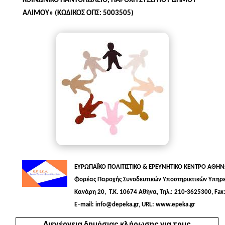
ΚΟΙΝΩΝΙΚΟ ΠΑΝΤΟΠΩΛΕΙΟ, ΠΑΡΟΧΗ ΣΥΣΣΙΤΙΟΥ ΔΗΜΟΥ
ΑΛΙΜΟΥ» (ΚΩΔΙΚΟΣ ΟΠΣ: 5003505)
ΕΥΡΩΠΑΪΚΟ ΠΟΛΙΤΙΣΤΙΚΟ & ΕΡΕΥΝΗΤΙΚΟ ΚΕΝΤΡΟ ΑΘΗ
Φορέας Παροχής Συνοδευτικών Υποστηρικτικών Υπηρ
Κανάρη 20,
T
.
K
. 10674 Αθήνα,
T
ηλ.: 210-3625300,
Fax
E
–
mail
:
info
@
depeka
.
gr
,
URL
:
www
.
epeka
.
gr
Διενέργεια δημόσιας κλήρωσης για τους