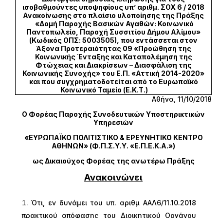
ισοβαθμούντες υποψηφίους υπ’ αριθμ. ΣΟΧ 6 / 2018
Ανακοίνωσης στο πλαίσιο υλοποίησης της Πράξης
«Δομή Παροχής Βασικών Αγαθών: Κοινωνικό
Παντοπωλείο, Παροχή Συσσιτίου Δήμου Αλίμου»
(Κωδικός ΟΠΣ: 5003505), που εντάσσεται στον
Άξονα Προτεραιότητας 09 «Προώθηση της
Κοινωνικής Ένταξης και Καταπολέμηση της
Φτώχειας και Διακρίσεων – Διασφάλιση της
Κοινωνικής Συνοχής» του Ε.Π. «Αττική 2014-2020»
και που συγχρηματοδοτείται από το Ευρωπαϊκό
Κοινωνικό Ταμείο (Ε.Κ.Τ.)
Αθήνα, 11/10/2018
Ο Φορέας Παροχής Συνοδευτικών Υποστηρικτικών
Υπηρεσιών
«ΕΥΡΩΠΑΪΚΟ ΠΟΛΙΤΙΣΤΙΚΟ & ΕΡΕΥΝΗΤΙΚΟ ΚΕΝΤΡΟ
ΑΘΗΝΩΝ» (Φ.Π.Σ.Υ.Υ. «Ε.Π.Ε.Κ.Α.»)
ως Δικαιούχος Φορέας της ανωτέρω Πράξης
Ανακοινώνει
Ότι, εν δυνάμει του υπ. αριθμ ΑΑΛ6/11.10.2018
πρακτικού απόφασης του Διοικητικού Οργάνου