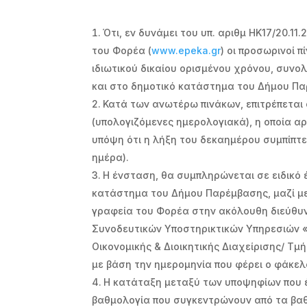
Ότι, εν δυνάμει του υπ. αριθμ ΗΚ17/20.
του Φορέα (
www.epeka.gr
) οι προσωρινοί 
ιδιωτικού δικαίου ορισμένου χρόνου, συνο
και στο δημοτικό κατάστημα του Δήμου Π
Κατά των ανωτέρω πινάκων, επιτρέπεται
(υπολογιζόμενες ημερολογιακά), η οποία α
υπόψη ότι η λήξη του δεκαημέρου συμπίπτει
ημέρα).
Η ένσταση, θα συμπληρώνεται σε ειδικό 
κατάστημα του Δήμου Παρέμβασης, μαζί με
γραφεία του Φορέα στην ακόλουθη διεύθυν
Συνοδευτικών Υποστηρικτικών Υπηρεσιών «Ε
Οικονομικής & Διοικητικής Διαχείρισης/ Τ
με βάση την ημερομηνία που φέρει ο φάκε
Η κατάταξη μεταξύ των υποψηφίων που έχ
βαθμολογία που συγκεντρώνουν από τα βαθ