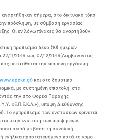
α, αναρτήθηκαν σήμερα, στο δικτυακό τόπο
α την πρόσληψη, με σύμβαση εργασίας
άξης. Οι εν λόγω πίνακες θα αναρτηθούν
στική προθεσμία δέκα (10) ημερών
ό 22/11/2019 έως 02/12/2019(Λαμβάνοντας
σμίας μετατίθεται την επόμενη εργάσιμη
www.epeka.gr
) και στο δημοτικό
ομικά, με συστημένη επιστολή, στα
ύνοντάς την στο Φορέα Παροχής
.Υ. «Ε.Π.Ε.Κ.Α.»), υπόψη Διεύθυνσης
19). Το εμπρόθεσμο των ενστάσεων κρίνεται
τεται στην ένσταση των υποψηφίων.
νουσα σειρά με βάση τη συνολική
 ή ενήλικα προστατευόμενα κατά το νόμο