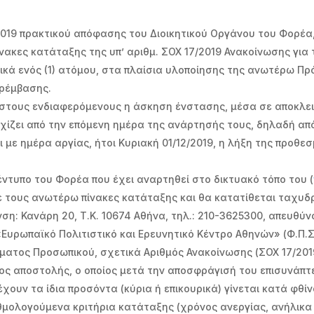
11.2019 πρακτικού απόφασης του Διοικητικού Οργάνου του Φορέ
πίνακες κατάταξης της υπ’ αριθμ. ΣΟΧ 17/2019 Ανακοίνωσης γι
λικά ενός (1) ατόμου, στα πλαίσια υλοποίησης της ανωτέρω Πρ
αρέμβασης.
 στους ενδιαφερόμενους η άσκηση ένστασης, μέσα σε αποκλει
ρχίζει από την επόμενη ημέρα της ανάρτησής τους, δηλαδή απ
 με ημέρα αργίας, ήτοι Κυριακή 01/12/2019, η λήξη της προθε
έντυπο του Φορέα που έχει αναρτηθεί στο δικτυακό τόπο του (
 τους ανωτέρω πίνακες κατάταξης και θα κατατίθεται ταχυδρ
ση: Κανάρη 20, Τ.Κ. 10674 Αθήνα, τηλ.: 210-3625300, απευθ
υρωπαϊκό Πολιτιστικό και Ερευνητικό Κέντρο Αθηνών» (Φ.Π.Σ.Υ
μήματος Προσωπικού, σχετικά Αριθμός Ανακοίνωσης (ΣΟΧ 17/20
λος αποστολής, ο οποίος μετά την αποσφράγισή του επισυνάπ
ουν τα ίδια προσόντα (κύρια ή επικουρικά) γίνεται κατά φθί
μολογούμενα κριτήρια κατάταξης (χρόνος ανεργίας, ανήλικα