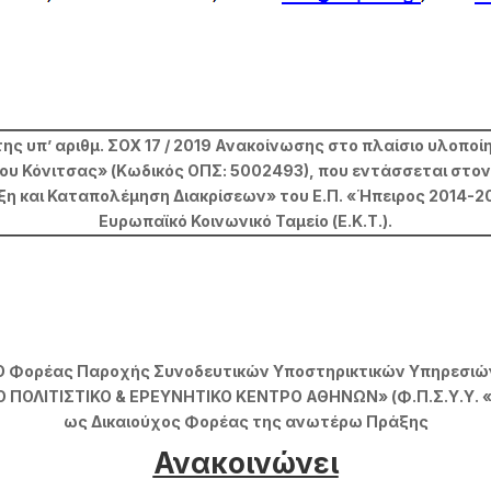
 υπ’ αριθμ. ΣΟΧ 17 / 2019 Ανακοίνωσης στο πλαίσιο υλοπο
ου Κόνιτσας» (Κωδικός ΟΠΣ: 5002493), που εντάσσεται στο
η και Καταπολέμηση Διακρίσεων» του Ε.Π. «Ήπειρος 2014-2
Ευρωπαϊκό Κοινωνικό Ταμείο (Ε.Κ.Τ.).
Ο Φορέας Παροχής Συνοδευτικών Υποστηρικτικών Υπηρεσιώ
ΠΟΛΙΤΙΣΤΙΚΟ & ΕΡΕΥΝΗΤΙΚΟ ΚΕΝΤΡΟ ΑΘΗΝΩΝ» (Φ.Π.Σ.Υ.Υ. «Ε
ως Δικαιούχος Φορέας της ανωτέρω Πράξης
Ανακοινώνει