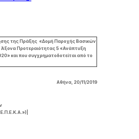
ίησης της Πράξης «Δομή Παροχής Βασικών
ν Άξονα Προτεραιότητας 5 «Ανάπτυξη
020» και που συγχρηματοδοτείται από το
Αθήνα, 20/11/2019
ν
.Π.Ε.Κ.Α.»)|