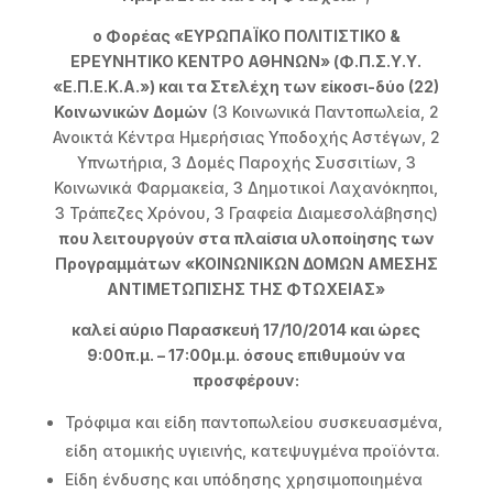
ο Φορέας «ΕΥΡΩΠΑΪΚΟ ΠΟΛΙΤΙΣΤΙΚΟ &
ΕΡΕΥΝΗΤΙΚΟ ΚΕΝΤΡΟ ΑΘΗΝΩΝ» (Φ.Π.Σ.Υ.Υ.
«Ε.Π.Ε.Κ.Α.») και τα Στελέχη των είκοσι-δύο (22)
Κοινωνικών Δομών
(3 Κοινωνικά Παντοπωλεία, 2
Ανοικτά Κέντρα Ημερήσιας Υποδοχής Αστέγων, 2
Υπνωτήρια, 3 Δομές Παροχής Συσσιτίων, 3
Κοινωνικά Φαρμακεία, 3 Δημοτικοί Λαχανόκηποι,
3 Τράπεζες Χρόνου, 3 Γραφεία Διαμεσολάβησης)
που λειτουργούν στα πλαίσια υλοποίησης των
Προγραμμάτων «ΚΟΙΝΩΝΙΚΩΝ ΔΟΜΩΝ ΑΜΕΣΗΣ
ΑΝΤΙΜΕΤΩΠΙΣΗΣ ΤΗΣ ΦΤΩΧΕΙΑΣ»
καλεί αύριο Παρασκευή 17/10/2014 και ώρες
9:00π.μ. – 17:00μ.μ. όσους επιθυμούν να
προσφέρουν:
Τρόφιμα και είδη παντοπωλείου συσκευασμένα,
είδη ατομικής υγιεινής, κατεψυγμένα προϊόντα.
Είδη ένδυσης και υπόδησης χρησιμοποιημένα