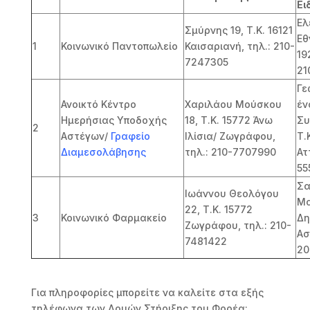
Ει
Ελ
Σμύρνης 19, Τ.Κ. 16121
Εθ
1
Κοινωνικό Παντοπωλείο
Καισαριανή, τηλ.: 210-
19
7247305
21
Γε
Ανοικτό Κέντρο
Χαριλάου Μούσκου
έν
Ημερήσιας Υποδοχής
18, Τ.Κ. 15772 Άνω
Συ
2
Αστέγων/
Γραφείο
Ιλίσια/ Ζωγράφου,
Τ.
Διαμεσολάβησης
τηλ.: 210-7707990
Ατ
55
Σα
Ιωάννου Θεολόγου
Μα
22, Τ.Κ. 15772
3
Κοινωνικό Φαρμακείο
Δη
Ζωγράφου, τηλ.: 210-
Ασ
7481422
20
Για πληροφορίες μπορείτε να καλείτε στα εξής
τηλέφωνα των Δομών Στήριξης του Φορέα: