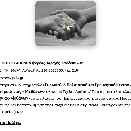
ΙΚΟ ΚΕΝΤΡΟ ΑΘΗΝΩΝ
Φορέας Παροχής Συνοδευτικών
0,
T
.
K
. 10674 Αθήνα
T
ηλ.: 210-3625300,
Fax
: 210-
:
www
.
epeka
.
gr
στηρικτικών Υπηρεσιών
«Ευρωπαϊκό Πολιτιστικό και Ερευνητικό Κέντρο Α
 Τροιζηνίας – Μεθάνων»
υλοποιεί Σχέδιο Δράσης/ Πράξη, με τίτλο:
«
Δομ
ζηνίας-Μεθάνων
»
,
στο πλαίσιο του Περιφερειακού Επιχειρησιακού Προγ
αξης και Καταπολέμηση της Φτώχειας και Διακρίσεων – Διασφάλιση της 
 Ταμείο
(ΕΚΤ).
της Πράξης: