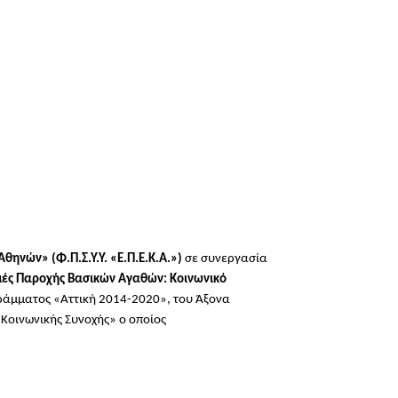
θηνών» (Φ.Π.Σ.Υ.Υ. «Ε.Π.Ε.Κ.Α.»)
σε συνεργασία
ές Παροχής Βασικών Αγαθών: Κοινωνικό
ράμματος «
Αττική 2014-2020
»,
του
Άξονα
Κοινωνικής Συνοχής» ο οποίος