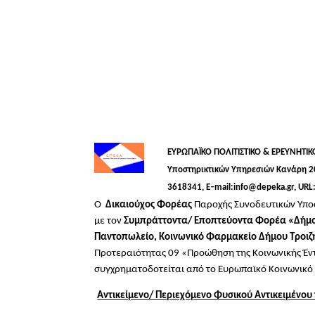
ΕΥΡΩΠΑΪΚΟ ΠΟΛΙΤΙΣΤΙΚΟ & ΕΡΕΥΝΗΤ
Υποστηρικτικών Υπηρεσιών
Κανάρη 2
3618341,
E
–
mail
:
info
@
depeka
.
gr
,
URL
Ο
Δικαιούχος Φορέας
Παροχής Συνοδευτικών Υπο
με τον
Συμπράττοντα/ Εποπτεύοντα Φορέα «Δήμο
Παντοπωλείο, Κοινωνικό Φαρμακείο Δήμου Τροι
Προτεραιότητας 09 «Προώθηση της Κοινωνικής Έντ
συγχρηματοδοτείται από το Ευρωπαϊκό Κοινωνικό
Αντικείμενο/ Περιεχόμενο Φυσικού Αντικειμένου 