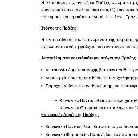
Η Υλοποίηση της ανωτέρω Πράξης αφορά στη χ
κοινωνικού παντοπωλείου και ενός (1) κοινωνικο
που προσφέρει η εκάστοτε Δομή. Η εν λόγω Πράξη θ
Στόχος της Πράξης:
Η αντιμετώπιση του φαινομένου της ακραίας φ
απειλούνται από τη φτώχεια και τον κοινωνικό απ
Αποτελέσματα και ειδικότεροι στόχοι της Πράξης:
Λειτουργία Δομών παροχής βασικών αγαθών για 
Δημιουργία/ διατήρηση θέσεων απασχόλησης για 
Παροχή προϊόντων/ αγαθών/ υπηρεσιών σε ωφε
–
Κοινωνικό Παντοπωλείο: σε τουλάχιστον
–
Κοινωνικό Φαρμακείο: σε τουλάχιστον 1
Κοινωνικές Δομές της Πράξης:
Κοινωνικό Παντοπωλείο: Κατάστημα για διανομ
Κοινωνικό Φαρμακείο: Παροχή δωρεάν φαρμάκω