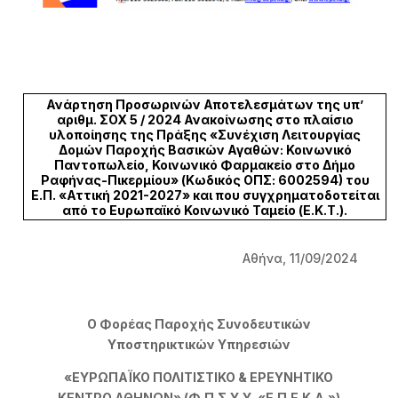
Ανάρτηση Προσωρινών Αποτελεσμάτων της υπ’
αριθμ. ΣΟΧ 5 / 2024 Ανακοίνωσης στο πλαίσιο
υλοποίησης της Πράξης «Συνέχιση Λειτουργίας
Δομών Παροχής Βασικών Αγαθών: Κοινωνικό
Παντοπωλείο, Κοινωνικό Φαρμακείο στο Δήμο
Ραφήνας-Πικερμίου»
(Κωδικός ΟΠΣ: 6002594) του
Ε.Π. «Αττική 2021-2027» και που συγχρηματοδοτείται
από το Ευρωπαϊκό Κοινωνικό Ταμείο (Ε.Κ.Τ.).
Αθήνα, 11/09/2024
Ο Φορέας Παροχής Συνοδευτικών
Υποστηρικτικών Υπηρεσιών
«ΕΥΡΩΠΑΪΚΟ ΠΟΛΙΤΙΣΤΙΚΟ & ΕΡΕΥΝΗΤΙΚΟ
ΚΕΝΤΡΟ ΑΘΗΝΩΝ» (Φ.Π.Σ.Υ.Υ. «Ε.Π.Ε.Κ.Α.»)