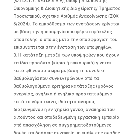
(Φ.Π.Σ.Υ.Υ. «Ε.Π.Ε.Κ.Α.»), υπόψη Διεύθυνσης
Οικονομικής & Διοικητικής Διαχείρισης/ Τμήματος
Προσωπικού, σχετικά Αριθμός Ανακοίνωσης (ΣΟΧ
5/2024). Το εμπρόθεσμο των ενστάσεων κρίνεται
με βάση την ημερομηνία που φέρει ο φάκελος
αποστολής, ο οποίος μετά την αποσφράγισή του
επισυνάπτεται στην ένσταση των υποψηφίων.
Η κατάταξη μεταξύ των υποψηφίων που έχουν
τα ίδια προσόντα (κύρια ή επικουρικά) γίνεται
κατά φθίνουσα σειρά με βάση τη συνολική
βαθμολογία που συγκεντρώνουν από τα
βαθμολογούμενα κριτήρια κατάταξης (χρόνος
ανεργίας, ανήλικα ή ενήλικα προστατευόμενα
κατά το νόμο τέκνα, ιδιότητα άγαμου,
διαζευγμένου ή εν χηρεία γονέα, αναπηρία του
αιτούντος και αποδεδειγμένη εργασιακή εμπειρία
από απασχόληση σε συγχρηματοδοτούμενες
δομές και δράσεις συναφείς με ευάλωτες ομάδες